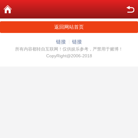
返回网站首页
链接
链接
所有内容都转自互联网！仅供娱乐参考，严禁用于赌博！
CopyRight@2006-2018